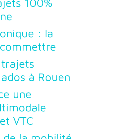
rajets 100%
nne
onique : la
s commettre
trajets
 ados à Rouen
nce une
ltimodale
 et VTC
 de la mobilité