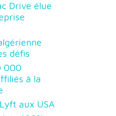
ac Drive élue
eprise
 algérienne
s défis
40 000
filiés à la
e
 Lyft aux USA