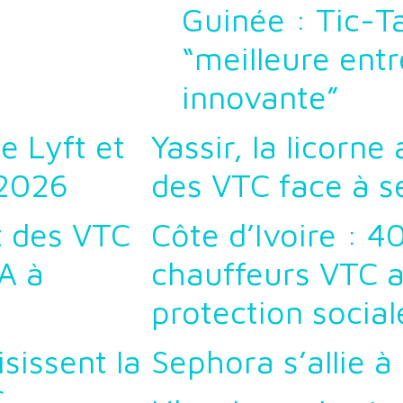
Guinée : Tic-T
“meilleure entr
innovante”
e Lyft et
Yassir, la licorne
 2026
des VTC face à se
 des VTC
Côte d’Ivoire : 
A à
chauffeurs VTC af
protection social
sissent la
Sephora s’allie à
C