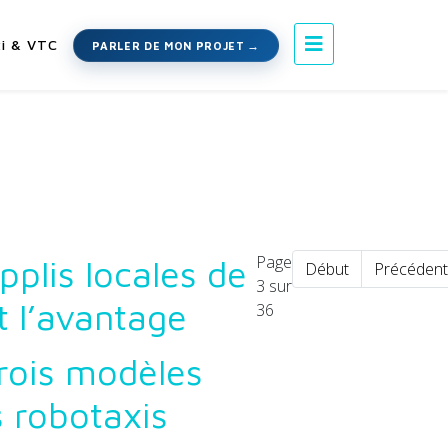
i & VTC
PARLER DE MON PROJET
Page
pplis locales de
Début
Précédent
3 sur
 l’avantage
36
rois modèles
s robotaxis