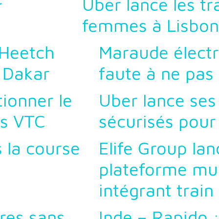
Uber lance les t
femmes à Lisbo
 Heetch
Maraude électr
 Dakar
faute à ne pa
tionner le
Uber lance ses 
rs VTC
sécurisés pour
 la course
Elife Group la
plateforme mu
intégrant train
res sans
Inde – Rapido :