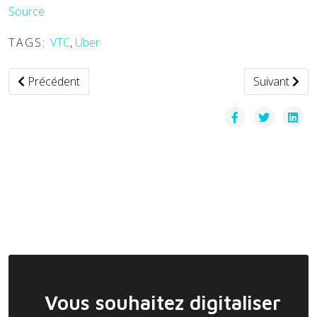
Source
TAGS:
VTC
,
Uber
Article précédent : Asie du Sud-Est — VinFast accélère sur l
Article suiv
Précédent
Suivant
Vous souhaitez digitaliser