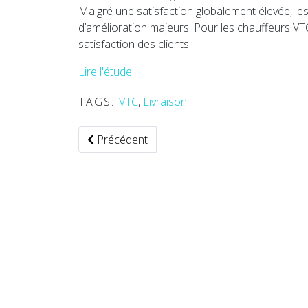
Malgré une satisfaction globalement élevée, les e
d’amélioration majeurs. Pour les chauffeurs VTC e
satisfaction des clients.
Lire l'étude
TAGS:
VTC
,
Livraison
Article précédent : France — GLS rachète le ré
Précédent