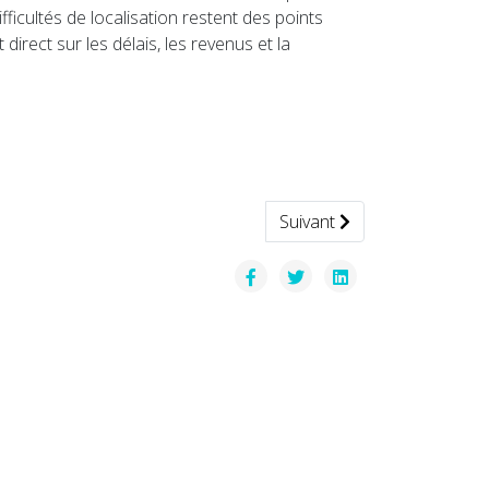
fficultés de localisation restent des points
direct sur les délais, les revenus et la
Article suivant : France —
Suivant