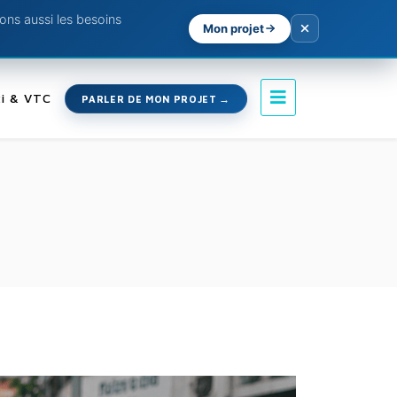
ns aussi les besoins
Mon projet
i & VTC
PARLER DE MON PROJET