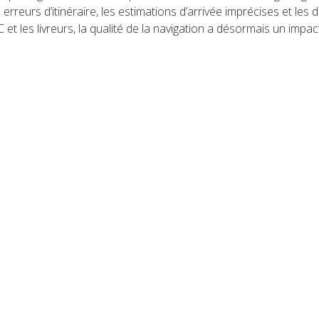
rreurs d’itinéraire, les estimations d’arrivée imprécises et les di
t les livreurs, la qualité de la navigation a désormais un impact 
seau Relais Colis pour accélérer la livraison en points relais