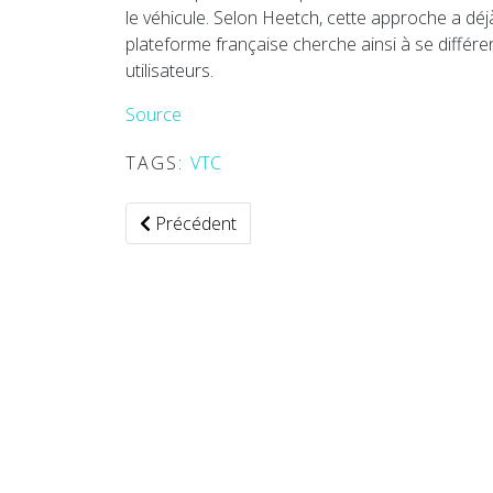
le véhicule. Selon Heetch, cette approche a dé
plateforme française cherche ainsi à se différ
utilisateurs.
Source
TAGS:
VTC
Article précédent : Vietnam — La navigation
Précédent