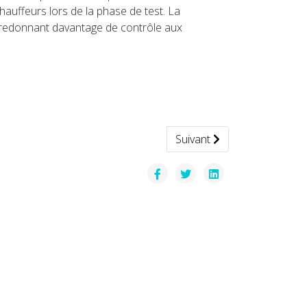
auffeurs lors de la phase de test. La
en redonnant davantage de contrôle aux
Article suivant : Afrique —
Suivant