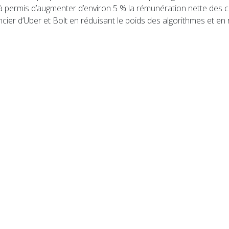
jà permis d’augmenter d’environ 5 % la rémunération nette des ch
encier d’Uber et Bolt en réduisant le poids des algorithmes et 
 GPS s’impose chez les conducteurs de deux-roues