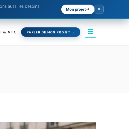
ns aussi les besoins
Mon projet
i & VTC
PARLER DE MON PROJET