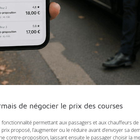
ais de négocier le prix des courses
fonctionnalité permettant aux passagers et aux chauffeurs de n
 le prix proposé, l’augmenter ou le réduire avant d’envoyer sa d
 contre-proposition, laissant ensuite le passager choisir la meill