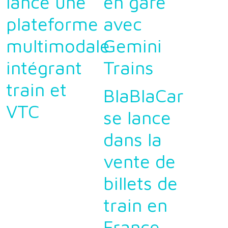
lance une
en gare
plateforme
avec
multimodale
Gemini
intégrant
Trains
train et
BlaBlaCar
VTC
se lance
dans la
vente de
billets de
train en
France