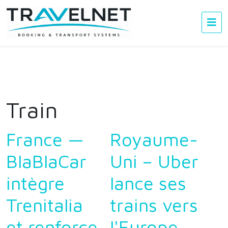
Train
France —
Royaume-
BlaBlaCar
Uni – Uber
intègre
lance ses
Trenitalia
trains vers
et renforce
l'Europe