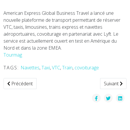
American Express Global Business Travel a lancé une
nouvelle plateforme de transport permettant de réserver
VTC, taxis, limousines, trains express et navettes
aéroportuaires, covoiturage en partenariat avec Lyft. Le
service est actuellement ouvert en test en Amérique du
Nord et dans la zone EMEA.
Tourmag
TAGS:
Navettes
,
Taxi
,
VTC
,
Train
,
covoiturage
Article précédent : Häagen-Dazs propose un service de livr
Article suiv
Précédent
Suivant