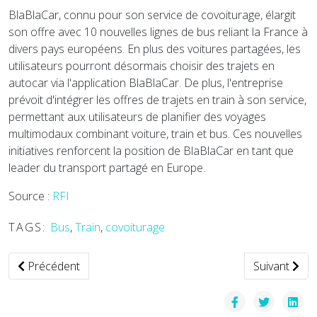
BlaBlaCar, connu pour son service de covoiturage, élargit
son offre avec 10 nouvelles lignes de bus reliant la France à
divers pays européens. En plus des voitures partagées, les
utilisateurs pourront désormais choisir des trajets en
autocar via l'application BlaBlaCar. De plus, l'entreprise
prévoit d'intégrer les offres de trajets en train à son service,
permettant aux utilisateurs de planifier des voyages
multimodaux combinant voiture, train et bus. Ces nouvelles
initiatives renforcent la position de BlaBlaCar en tant que
leader du transport partagé en Europe.
Source :
RFI
TAGS:
Bus
,
Train
,
covoiturage
Article précédent : Uber Eats favorise emballages durables 
Article suiva
Précédent
Suivant