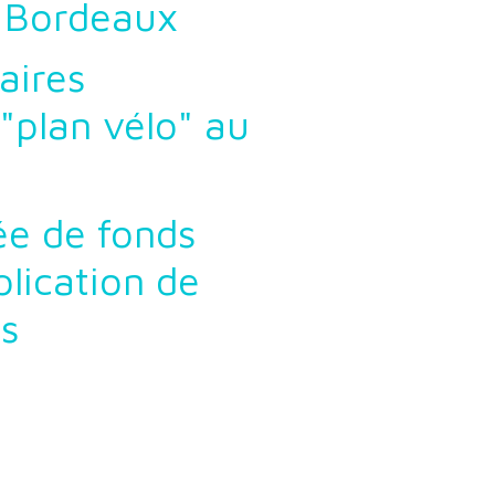
e Bordeaux
aires
plan vélo" au
ée de fonds
plication de
os