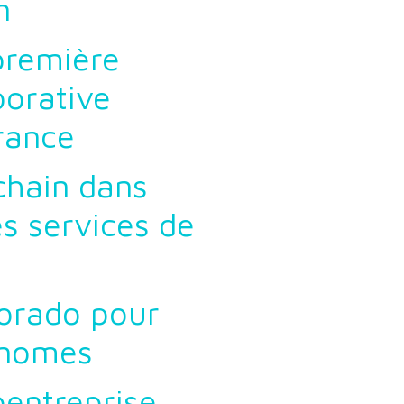
n
première
borative
rance
chain dans
es services de
dorado pour
onomes
oentreprise