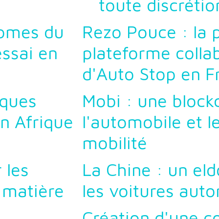
toute discrétio
nomes du
Rezo Pouce : la 
essai en
plateforme colla
d'Auto Stop en F
iques
Mobi : une block
n Afrique
l'automobile et l
mobilité
 les
La Chine : un el
 matière
les voitures aut
Création d'une c