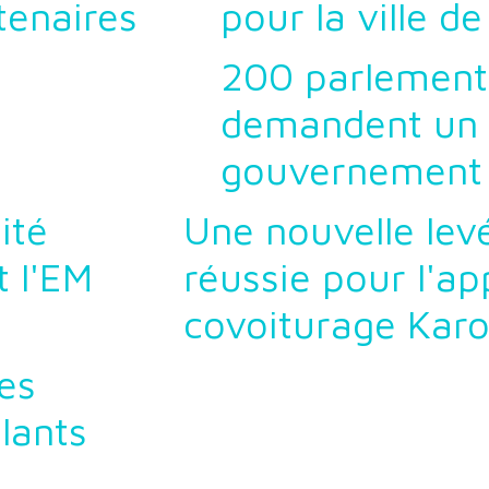
tenaires
pour la ville d
200 parlement
demandent un "
gouvernement
ité
Une nouvelle lev
t l'EM
réussie pour l'ap
covoiturage Kar
es
lants