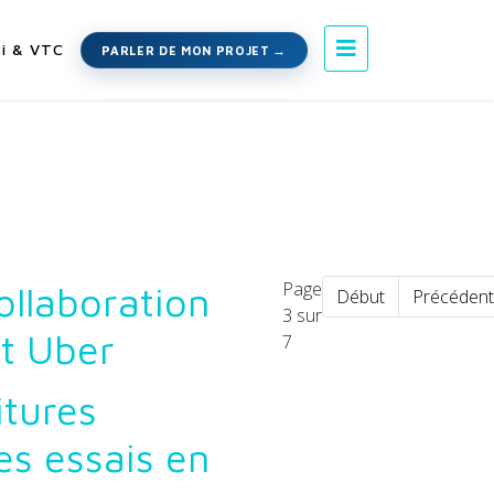
i & VTC
PARLER DE MON PROJET
Page
ollaboration
Début
Précédent
3 sur
et Uber
7
itures
s essais en