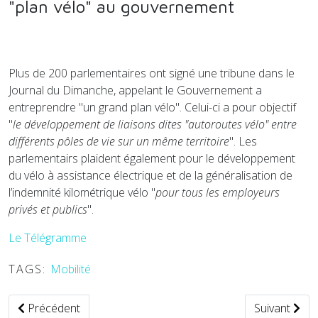
"plan vélo" au gouvernement
Plus de 200 parlementaires ont signé une tribune dans le
Journal du Dimanche, appelant le Gouvernement a
entreprendre "un grand plan vélo". Celui-ci a pour objectif
"
le développement de liaisons dites "autoroutes vélo" entre
différents pôles de vie sur un même territoire
". Les
parlementairs plaident également pour le développement
du vélo à assistance électrique et de la généralisation de
l’indemnité kilométrique vélo "
pour tous les employeurs
privés et publics
".
Le Télégramme
TAGS:
Mobilité
Article précédent : Un plan de mobilité d'urgence pour la vil
Article suiva
Précédent
Suivant