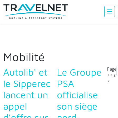
Mobilité
Page
Autolib' et
Le Groupe
7 sur
le Sipperec
PSA
7
lancent un
officialise
appel
son siège
d'offre sur
nord-