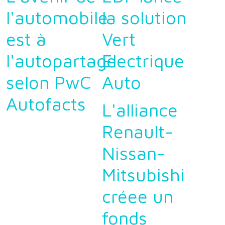
l'automobile
la solution
est à
Vert
l'autopartage
Electrique
selon PwC
Auto
Autofacts
L'alliance
Renault-
Nissan-
Mitsubishi
créee un
fonds