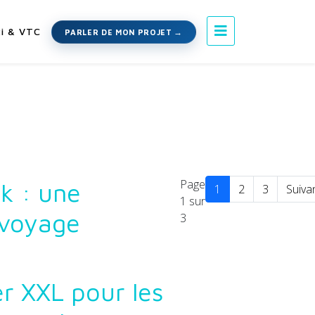
i & VTC
PARLER DE MON PROJET
Page
k : une
1
2
3
Suiva
1 sur
 voyage
3
r XXL pour les