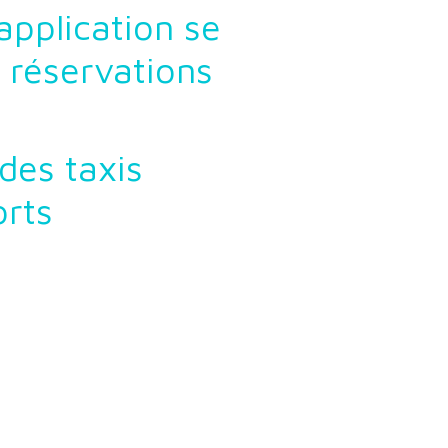
application se
 réservations
 des taxis
orts