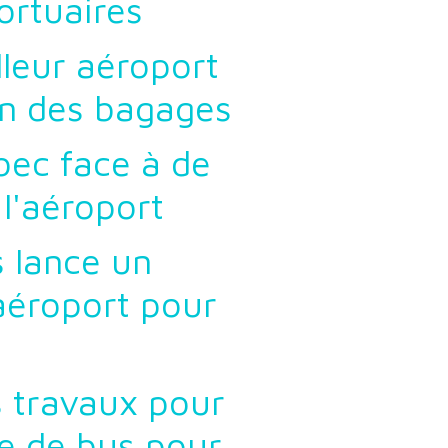
ortuaires
lleur aéroport
son des bagages
bec face à de
l'aéroport
s lance un
aéroport pour
 travaux pour
ne de bus pour