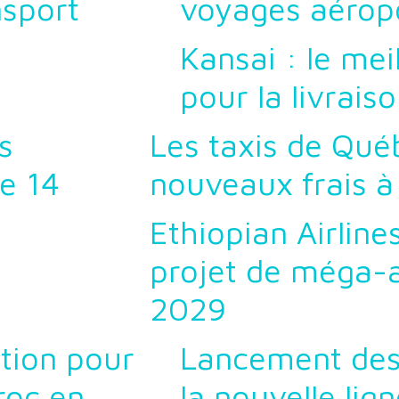
nsport
voyages aérop
Kansai : le mei
pour la livrai
s
Les taxis de Qué
le 14
nouveaux frais à 
Ethiopian Airline
projet de méga-
2029
tion pour
Lancement des
roc en
la nouvelle lig