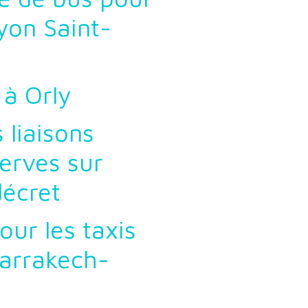
yon Saint-
 à Orly
 liaisons
serves sur
décret
our les taxis
Marrakech-