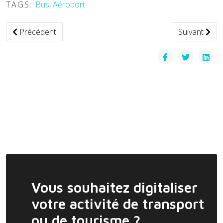
TAGS:
Bus
,
Aéroport
Article précédent : Bilan de renouvellement des taxis au Ma
Article suiv
Précédent
Suivant
Vous souhaitez digitaliser
votre activité de transport
ou de tourisme ?