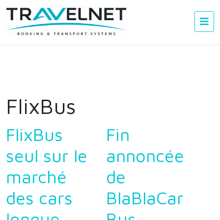
FlixBus
FlixBus
Fin
seul sur le
annoncée
marché
de
des cars
BlaBlaCar
longue
Bus