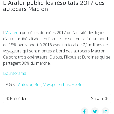
L'Arafer publie les résultats 2017 des
autocars Macron
L'
Arafer
a publié les données 2017 de l'activité des lignes
d'autocar libéralisées en France. Le secteur a fait un bond
de 15% par rapport à 2016 avec un total de 7,1 millions de
voyageurs qui sont montés à bord des autocars Macron.
Ce sont trois opérateurs, Ouibus, Flixbus et Eurolines qui se
partagent 96% du marché.
Boursorama
TAGS:
Autocar
,
Bus
,
Voyage en bus
,
FlixBus
Article précédent : Portait de Felix par Forbes : la start-up 
Article suiva
Précédent
Suivant