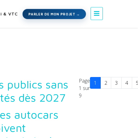
i & VTC
PARLER DE MON PROJET
Page
s publics sans
1
2
3
4
1 sur
stés dès 2027
9
es autocars
oivent