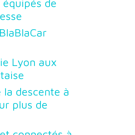
 équipés de
tesse
BlaBlaCar
lie Lyon aux
taise
 la descente à
r plus de
et connectés à