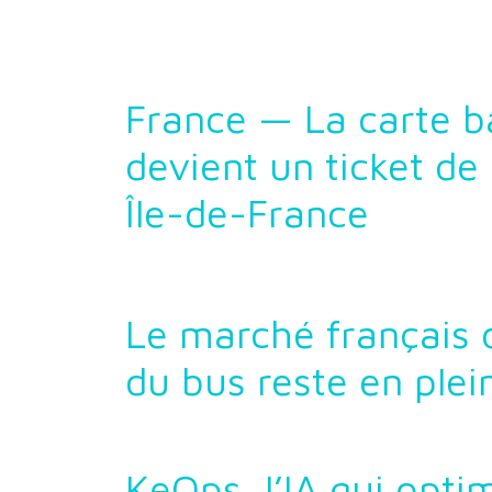
France — La carte b
devient un ticket de
Île-de-France
Le marché français 
du bus reste en ple
KeOps, l’IA qui optim