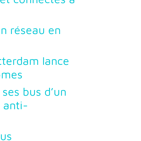
on réseau en
tterdam lance
omes
 ses bus d’un
 anti-
bus