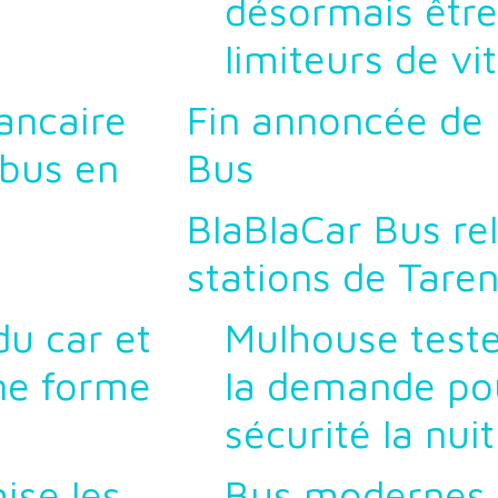
désormais être
limiteurs de vi
ancaire
Fin annoncée de 
 bus en
Bus
BlaBlaCar Bus re
stations de Taren
du car et
Mulhouse teste
ine forme
la demande pou
sécurité la nuit
ise les
Bus modernes 