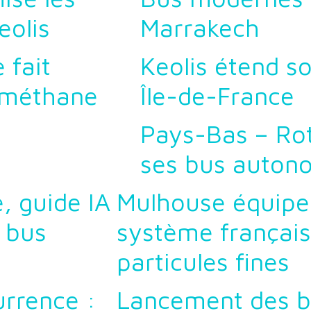
eolis
Marrakech
 fait
Keolis étend s
iométhane
Île-de-France
Pays-Bas – Ro
ses bus auton
, guide IA
Mulhouse équipe
s bus
système français
particules fines
urrence :
Lancement des 