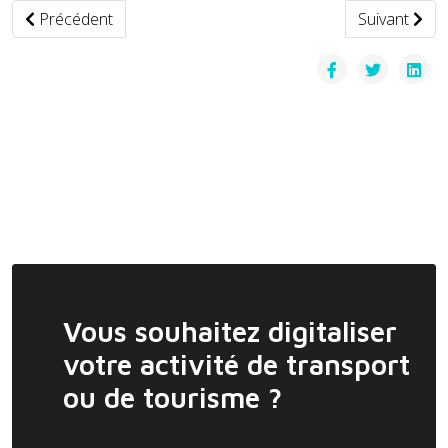
Article précédent : France : le transport par autocar poursu
Article suiv
Précédent
Suivant
Vous souhaitez digitaliser
votre activité de transport
ou de tourisme ?