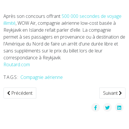
Après son concours offrant
500 000 secondes de voyage
illimité
, WOW Air, compagnie aérienne low-cost basée à
Reykjavik en Islande refait parler d'elle. La compagnie
permet à ses passagers en provenance ou à destination de
l'Amérique du Nord de faire un arrêt d'une durée libre et
sans suppléments sur le prix du billet lors de leur
correspondance à Reykjavik.
Routard.com
TAGS:
Compagnie aérienne
Article précédent : La navette autonome Navya testée en cen
Article suiv
Précédent
Suivant