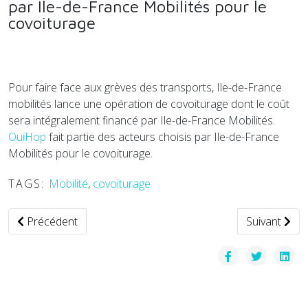
par Ile-de-France Mobilités pour le
covoiturage
Pour faire face aux grèves des transports, Ile-de-France
mobilités lance une opération de covoiturage dont le coût
sera intégralement financé par Ile-de-France Mobilités.
OuiHop
fait partie des acteurs choisis par Ile-de-France
Mobilités pour le covoiturage.
TAGS:
Mobilité
,
covoiturage
Article précédent : Une nouvelle offre commerciale origina
Article suiv
Précédent
Suivant