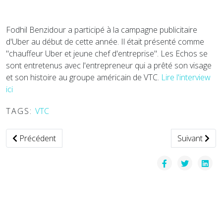
Fodhil Benzidour a participé à la campagne publicitaire
d'Uber au début de cette année. Il était présenté comme
"chauffeur Uber et jeune chef d'entreprise". Les Echos se
sont entretenus avec l'entrepreneur qui a prêté son visage
et son histoire au groupe américain de VTC.
Lire l'interview
ici
TAGS:
VTC
Article précédent : First Airlines : l'expérience d'un vol en Bus
Article suiva
Précédent
Suivant