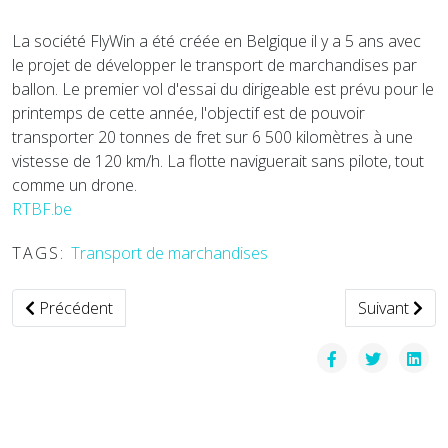
La société FlyWin a été créée en Belgique il y a 5 ans avec
le projet de développer le transport de marchandises par
ballon. Le premier vol d'essai du dirigeable est prévu pour le
printemps de cette année, l'objectif est de pouvoir
transporter 20 tonnes de fret sur 6 500 kilomètres à une
vistesse de 120 km/h. La flotte naviguerait sans pilote, tout
comme un drone.
RTBF.be
TAGS:
Transport de marchandises
Article précédent : Le réseau Idelis de Pau offre deux appli
Article suiva
Précédent
Suivant