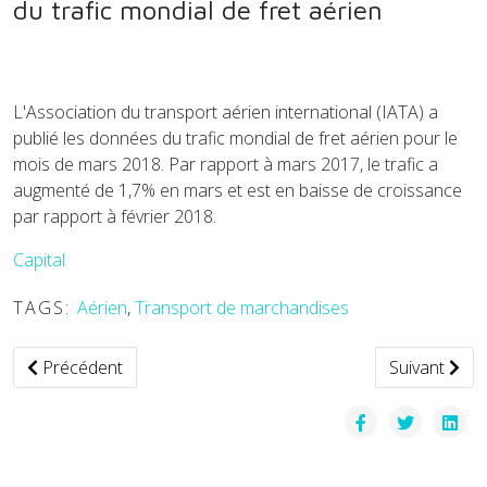
du trafic mondial de fret aérien
L'Association du transport aérien international (IATA) a
publié les données du trafic mondial de fret aérien pour le
mois de mars 2018. Par rapport à mars 2017, le trafic a
augmenté de 1,7% en mars et est en baisse de croissance
par rapport à février 2018.
Capital
TAGS:
Aérien
,
Transport de marchandises
Article précédent : Colis privé et Adrexo créent un service 
Article suiva
Précédent
Suivant