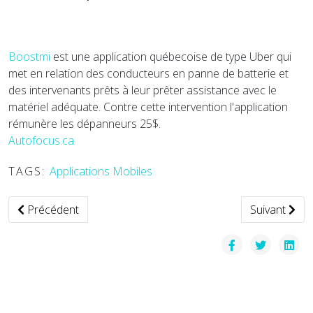
Boostmi
est une application québecoise de type Uber qui
met en relation des conducteurs en panne de batterie et
des intervenants prêts à leur prêter assistance avec le
matériel adéquate. Contre cette intervention l'application
rémunère les dépanneurs 25$.
Autofocus.ca
TAGS:
Applications Mobiles
Article précédent : IATA publie les données de mars 2018 du 
Article suiva
Précédent
Suivant