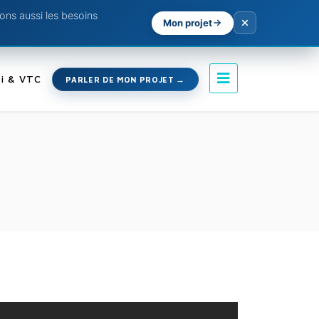
ns aussi les besoins
Mon projet
i & VTC
PARLER DE MON PROJET