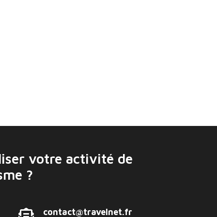
ilotée depuis un Huawei Mate 10 Pro
iser votre activité de
isme ?
contact@travelnet.fr