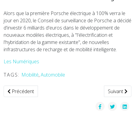
Alors que la première Porsche électrique à 100% verra le
jour en 2020, le Conseil de surveillance de Porsche a décidé
d'investir 6 milliards d'euros dans le développement de
nouveaux modèles électriques, à "l'électrification et
l'hybridation de la gamme existante", de nouvelles
infrastructures de recharge et de mobilité intelligente.
Les Numériques
TAGS:
Mobilité
,
Automobile
Article précédent : Uber annonce une baisse de 25% de ses
Article suiv
Précédent
Suivant