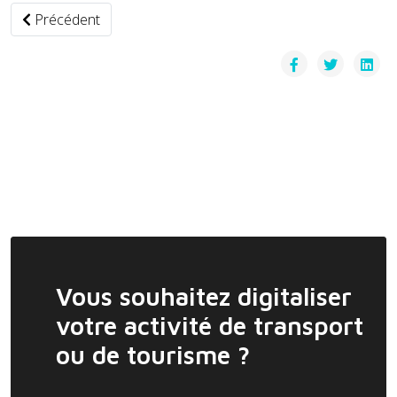
Article précédent : Des voitures et des bus autonomes au 
Précédent
Vous souhaitez digitaliser
votre activité de transport
ou de tourisme ?