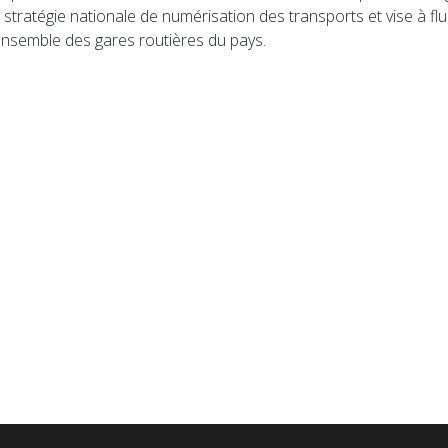
a stratégie nationale de numérisation des transports et vise à flui
’ensemble des gares routières du pays.
e devient un ticket de bus en Île-de-France