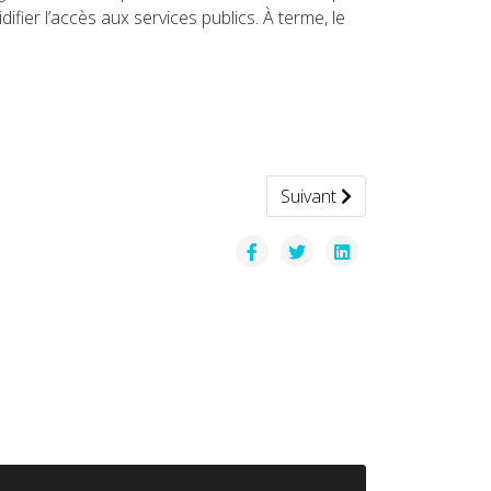
difier l’accès aux services publics. À terme, le
Article suivant : Chine — 
Suivant