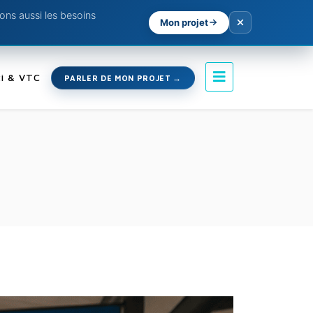
ns aussi les besoins
Mon projet
i & VTC
PARLER DE MON PROJET