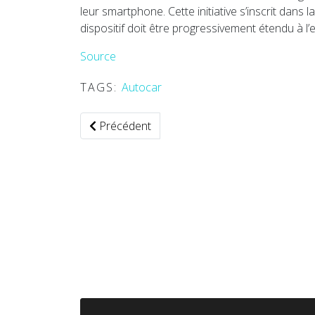
leur smartphone. Cette initiative s’inscrit dans l
dispositif doit être progressivement étendu à l
Source
TAGS:
Autocar
Article précédent : France — La carte bancair
Précédent