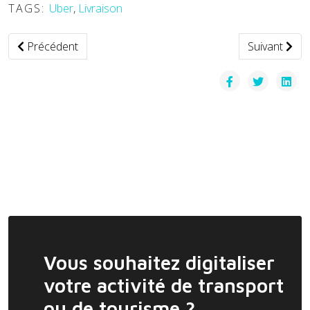
TAGS:
Uber
,
Livraison
Article précédent : Chine — Xpeng lance la production de 
Article suiva
Précédent
Suivant
Vous souhaitez digitaliser
votre activité de transport
ou de tourisme ?