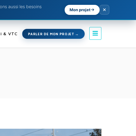
ns aussi les besoins
Mon projet
i & VTC
PARLER DE MON PROJET