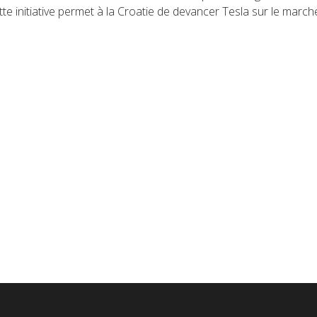
tte initiative permet à la Croatie de devancer Tesla sur le mar
ues bientôt entre Nice et Saint-Tropez