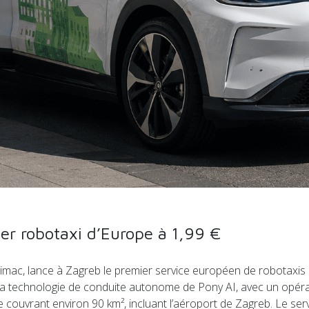
er robotaxi d’Europe à 1,99 €
mac, lance à Zagreb le premier service européen de robotaxis 
e la technologie de conduite autonome de Pony AI, avec un opéra
couvrant environ 90 km², incluant l’aéroport de Zagreb. Le serv