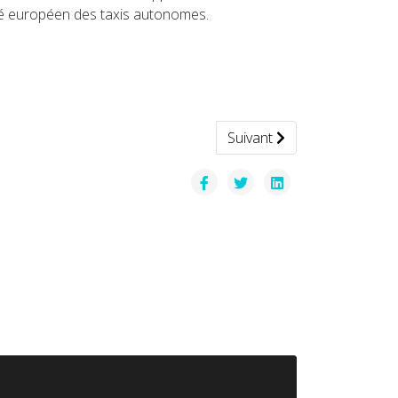
ché européen des taxis autonomes.
Article suivant : Monde — 
Suivant