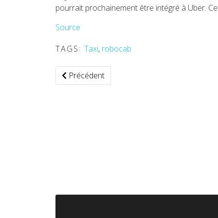
pourrait prochainement être intégré à Uber. Ce
Source
TAGS:
Taxi
,
robocab
Article précédent : Des taxis volants électriq
Précédent