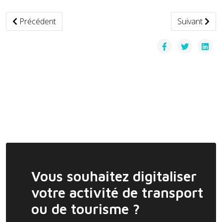
Article précédent : Croatie — Verne lance le premier robotax
Article suiva
Précédent
Suivant
Vous souhaitez digitaliser
votre activité de transport
ou de tourisme ?