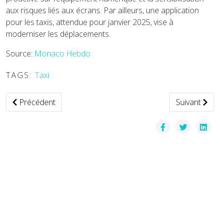
aux risques liés aux écrans. Par ailleurs, une application
pour les taxis, attendue pour janvier 2025, vise à
moderniser les déplacements.
Source:
Monaco Hebdo
TAGS:
Taxi
Article précédent : Bolt s'implante au Vietnam : un nouveau
Article suiva
Précédent
Suivant