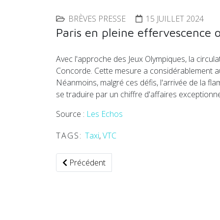
BRÈVES PRESSE
15 JUILLET 2024
Paris en pleine effervescence 
Avec l'approche des Jeux Olympiques, la circulat
Concorde. Cette mesure a considérablement augme
Néanmoins, malgré ces défis, l'arrivée de la fl
se traduire par un chiffre d'affaires exception
Source :
Les Echos
TAGS:
Taxi
,
VTC
Article précédent : Dynamique complexe du m
Précédent