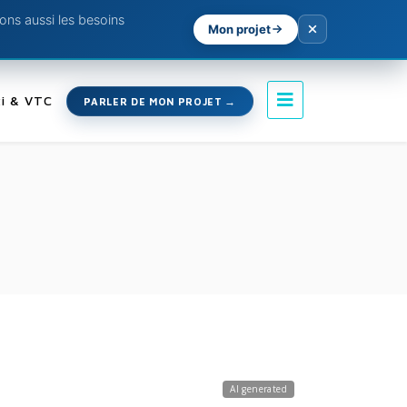
ns aussi les besoins
Mon projet
i & VTC
PARLER DE MON PROJET
AI generated