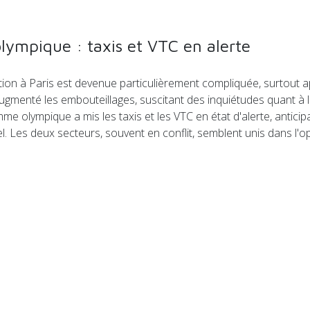
olympique : taxis et VTC en alerte
ion à Paris est devenue particulièrement compliquée, surtout apr
nté les embouteillages, suscitant des inquiétudes quant à la flu
amme olympique a mis les taxis et les VTC en état d'alerte, antic
nel. Les deux secteurs, souvent en conflit, semblent unis dans l
arché de la livraison à New York après l'augmentation du sala