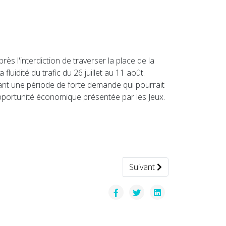
ès l'interdiction de traverser la place de la
idité du trafic du 26 juillet au 11 août.
ipant une période de forte demande qui pourrait
'opportunité économique présentée par les Jeux.
ire minimum
Article suivant : Lancement
Suivant