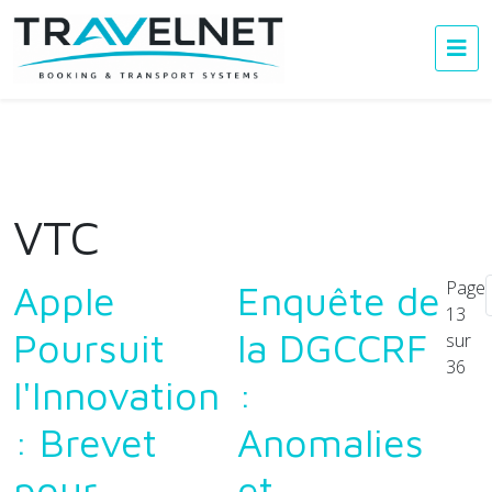
VTC
Page
Apple
Enquête de
13
Poursuit
la DGCCRF
sur
36
l'Innovation
:
: Brevet
Anomalies
pour
et