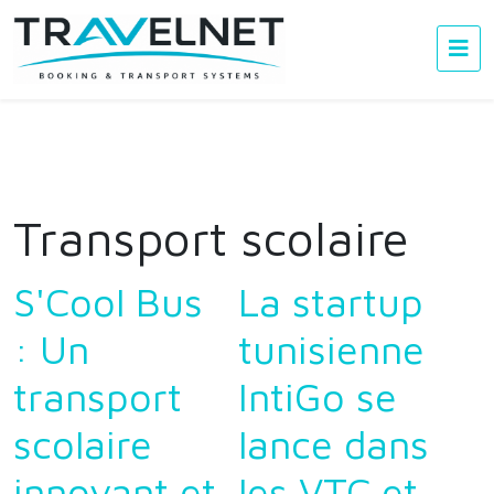
Transport scolaire
S'Cool Bus
La startup
: Un
tunisienne
transport
IntiGo se
scolaire
lance dans
innovant et
les VTC et