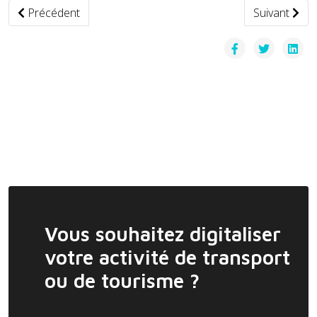
Article précédent : L'aéroport de Lyon Saint Exupéry dépas
Article suiv
Précédent
Suivant
Vous souhaitez digitaliser
votre activité de transport
ou de tourisme ?