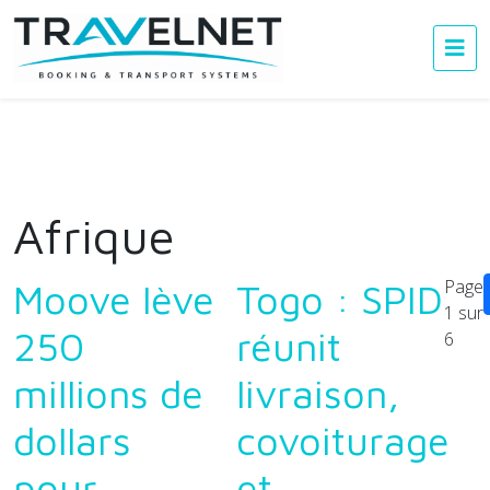
Afrique
Page
Moove lève
Togo : SPID
1 sur
250
réunit
6
millions de
livraison,
dollars
covoiturage
pour
et