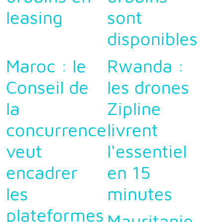
leasing
sont
disponibles
Maroc : le
Rwanda :
Conseil de
les drones
la
Zipline
concurrence
livrent
veut
l'essentiel
encadrer
en 15
les
minutes
plateformes
Mauritanie