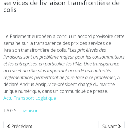
services de livraison transfrontière de
colis
Le Parlement européen a conclu un accord provisoire cette
semaine sur la transparence des prix des services de
livraison transfrontière de colis. "
Les prix élevés des
livraisons sont un problème majeur pour les consommateurs
et les entreprises, en particulier les PME. Une transparence
accrue et un rôle plus important accordé aux autorités
réglementaires permettront de faire face à ce problème
", a
déclaré Andrus Ansip, vice-président chargé du marché
unique numérique, dans un communiqué de presse.
Actu Transport Logistique
TAGS:
Livraison
Article précédent : La navette de l'aéroport de Beauvais s'o
Article suiv
Précédent
Suivant