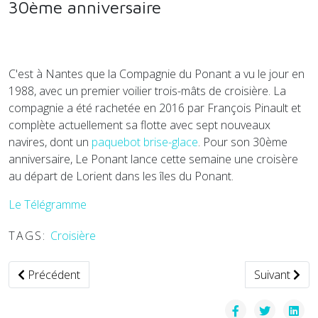
30ème anniversaire
C'est à Nantes que la Compagnie du Ponant a vu le jour en
1988, avec un premier voilier trois-mâts de croisière. La
compagnie a été rachetée en 2016 par François Pinault et
complète actuellement sa flotte avec sept nouveaux
navires, dont un
paquebot brise-glace
. Pour son 30ème
anniversaire, Le Ponant lance cette semaine une croisère
au départ de Lorient dans les îles du Ponant.
Le Télégramme
TAGS:
Croisière
Article précédent : Partenariat de mobilité durable entre A
Article suiva
Précédent
Suivant