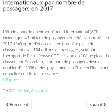
internationaux par nombre de
passagers en 2017
L'étude annuelle du Airport Council International (ACI)
indique que 4.1 milliars de passagers ont été transportés en
2017. L'aéroport d'Atlanta est en première place du
classement avec 104 millions de passagers, suivi par
l'aéroport de Pékin. Roissy-CDG se situe en 10ème place du
classement. Selon Iata, le nombre de passagers devrait
doubler d'ici 2036 et des pays comme la Chine et l'Inde vont
connaître une forte croissance.
L'Express
TAGS:
Aérien
,
Aéroport
Article précédent : Une nouvelle levée de fonds réussie pour
Article suiva
Précédent
Suivant