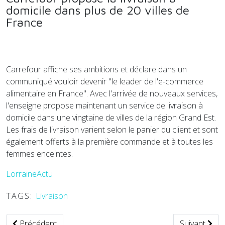
domicile dans plus de 20 villes de
France
Carrefour affiche ses ambitions et déclare dans un
communiqué vouloir devenir "le leader de l'e-commerce
alimentaire en France". Avec l'arrivée de nouveaux services,
l'enseigne propose maintenant un service de livraison à
domicile dans une vingtaine de villes de la région Grand Est.
Les frais de livraison varient selon le panier du client et sont
également offerts à la première commande et à toutes les
femmes enceintes.
LorraineActu
TAGS:
Livraison
Article précédent : Cocolis et Ouibus proposent de voyager 
Article suiva
Précédent
Suivant