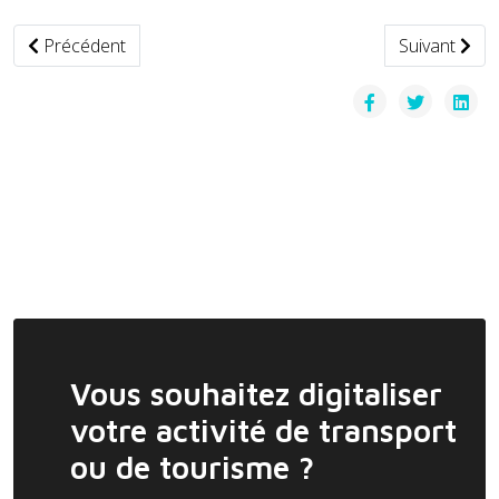
Article précédent : L'interdiction d'UberPop en France conf
Article suiva
Précédent
Suivant
Vous souhaitez digitaliser
votre activité de transport
ou de tourisme ?