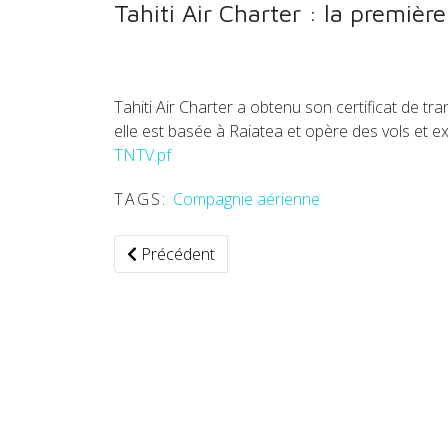
Tahiti Air Charter : la premiè
Tahiti Air Charter a obtenu son certificat de t
elle est basée à Raiatea et opère des vols et 
TNTV.pf
TAGS:
Compagnie aérienne
Article précédent : Partenariat entre Interma
Précédent