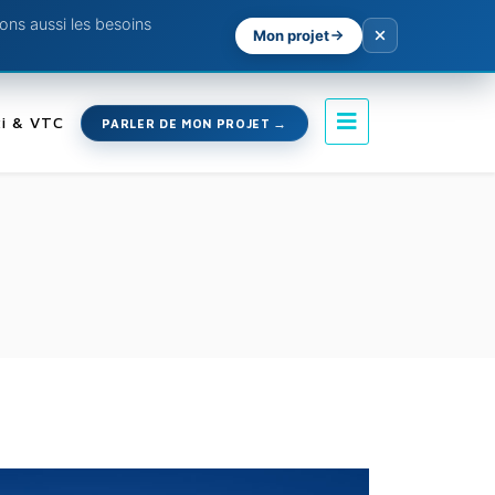
ns aussi les besoins
Mon projet
i & VTC
PARLER DE MON PROJET