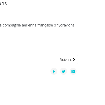
ons
ère compagnie aérienne française d’hydravions,
rs
Article suivant : Uber et T
Suivant