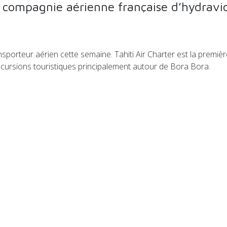
re compagnie aérienne française d’hydravi
ransporteur aérien cette semaine. Tahiti Air Charter est la premi
excursions touristiques principalement autour de Bora Bora.
rché et Shopopop pour des services de livraison entre particulie