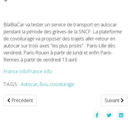
BlaBlaCar va tester un service de transport en autocar
pendant la période des grèves de la SNCF. La plateforme
de covoiturage va proposer des trajets aller-retour en
autocar sur trois axes "les plus prisés" : Paris-Lille dès
vendredi, Paris-Rouen à partir de lundi et enfin Paris-
Rennes à partir de vendredi 13 avril.
France InfoFrance Info
TAGS:
Autocar
,
Bus
,
covoiturage
Article précédent : Uber et Taxify se lancent dans les moto
Article suiva
Précédent
Suivant