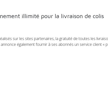
ment illimité pour la livraison de colis
alisés sur les sites partenaires, la gratuité de toutes les livr
ste annonce également fournir à ses abonnés un service client « 
orent pour des services de livraison 100% électrique