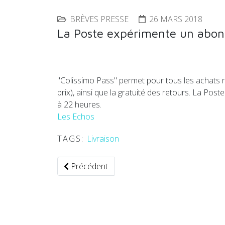
BRÈVES PRESSE
26 MARS 2018
La Poste expérimente un abonne
"Colissimo Pass" permet pour tous les achats ré
prix), ainsi que la gratuité des retours. La Po
à 22 heures.
Les Echos
TAGS:
Livraison
Article précédent : RedE et Bluedistrib collab
Précédent