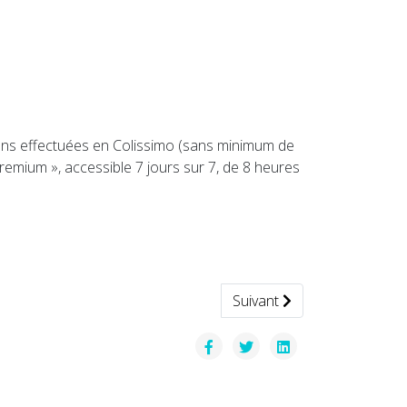
aisons effectuées en Colissimo (sans minimum de
premium », accessible 7 jours sur 7, de 8 heures
Article suivant : Streetco :
Suivant