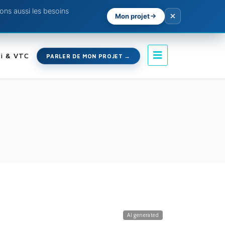
ns aussi les besoins
Mon projet
i & VTC
PARLER DE MON PROJET
AI generated