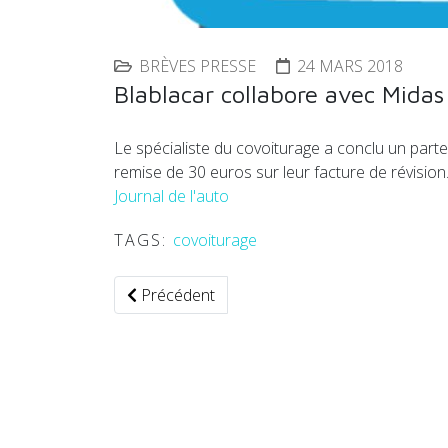
BRÈVES PRESSE
24 MARS 2018
Blablacar collabore avec Mida
Le spécialiste du covoiturage a conclu un part
remise de 30 euros sur leur facture de révision
Journal de l'auto
TAGS:
covoiturage
Article précédent : L'accélérateur de start-up
Précédent