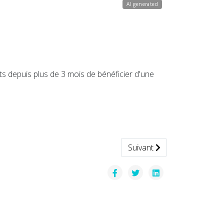
AI generated
s depuis plus de 3 mois de bénéficier d'une
Article suivant : La livrai
Suivant