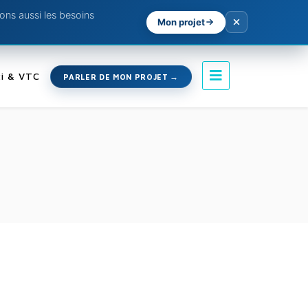
ns aussi les besoins
Mon projet
i & VTC
PARLER DE MON PROJET