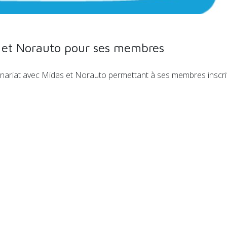
s et Norauto pour ses membres
enariat avec Midas et Norauto permettant à ses membres inscrit
.
 VIA ID parie sur l'indonésien Go-Jek