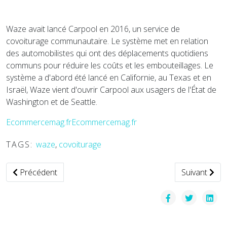
Waze avait lancé Carpool en 2016, un service de
covoiturage communautaire. Le système met en relation
des automobilistes qui ont des déplacements quotidiens
communs pour réduire les coûts et les embouteillages. Le
système a d'abord été lancé en Californie, au Texas et en
Israël, Waze vient d'ouvrir Carpool aux usagers de l'État de
Washington et de Seattle.
Ecommercemag.frEcommercemag.fr
TAGS:
waze
,
covoiturage
Article précédent : L'Ademe et Scania testent les émissions
Article suiva
Précédent
Suivant