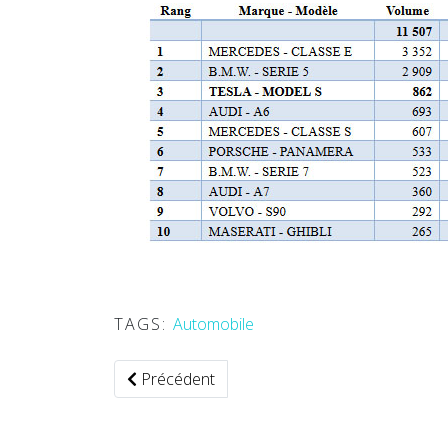
TAGS:
Automobile
Article précédent : Airbus baisse les cadenc
Précédent