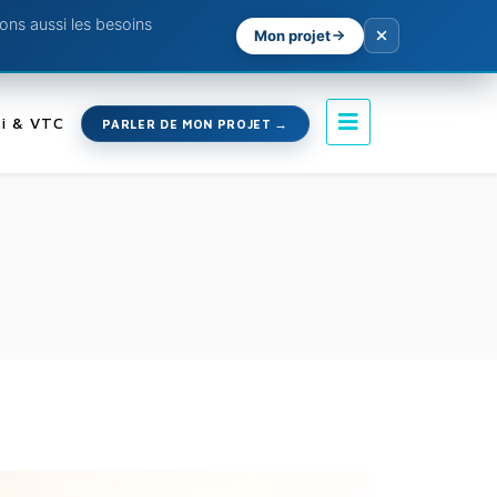
ns aussi les besoins
Mon projet
i & VTC
PARLER DE MON PROJET