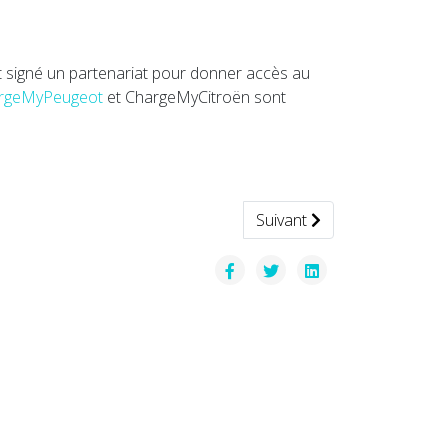
t signé un partenariat pour donner accès au
rgeMyPeugeot
et ChargeMyCitroën sont
Article suivant : Transport
Suivant