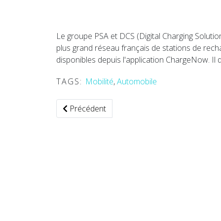
Le groupe PSA et DCS (Digital Charging Soluti
plus grand réseau français de stations de recha
disponibles depuis l'application ChargeNow. Il
TAGS:
Mobilité
,
Automobile
Article précédent : Les compagnies aériennes
Précédent