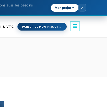
ns aussi les besoins
Mon projet
i & VTC
PARLER DE MON PROJET