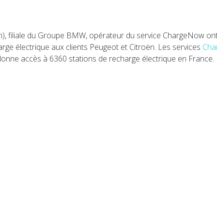
on), filiale du Groupe BMW, opérateur du service ChargeNow on
rge électrique aux clients Peugeot et Citroën. Les services
Cha
 donne accès à 6360 stations de recharge électrique en France.
 se rapprochent d'une tarification dynamique