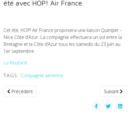
été avec HOP! Air France
Cet été, HOP! Air France proposera une liaison Quimper -
Nice Côte d’Azur. La compagnie effectuera un vol entre la
Bretagne et la Côte d’Azur tous les samedis du 23 juin au
1er septembre.
Le Routard
TAGS:
Compagnie aérienne
Article précédent : Un drone taxi Porsche en cours d'élabor
Article suiva
Précédent
Suivant