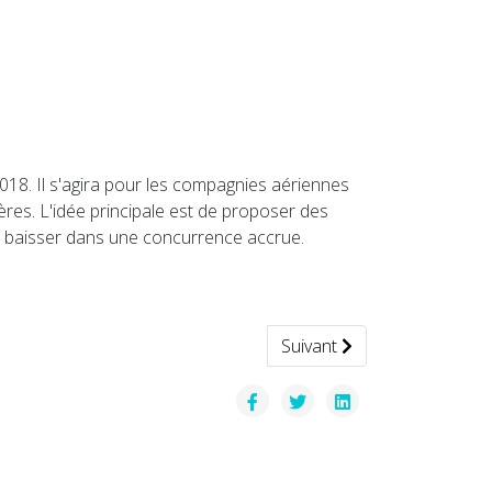
018. Il s'agira pour les compagnies aériennes
ères. L'idée principale est de proposer des
 de baisser dans une concurrence accrue.
Article suivant : inOut 201
Suivant