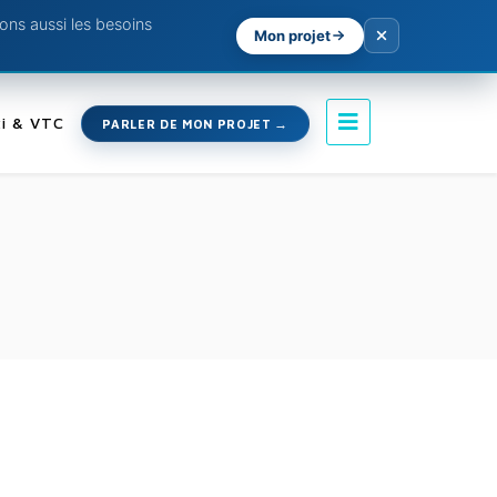
ns aussi les besoins
Mon projet
i & VTC
PARLER DE MON PROJET