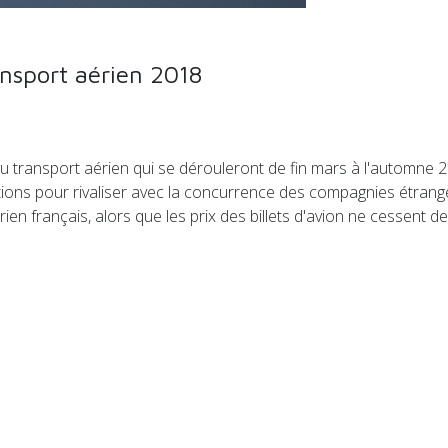
ansport aérien 2018
u transport aérien qui se dérouleront de fin mars à l'automne 2
utions pour rivaliser avec la concurrence des compagnies étrang
ien français, alors que les prix des billets d'avion ne cessent
es : les tendances du Mobile World Congress 2018