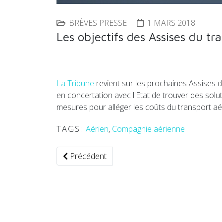
BRÈVES PRESSE
1 MARS 2018
Les objectifs des Assises du tr
La Tribune
revient sur les prochaines Assises d
en concertation avec l'Etat de trouver des sol
mesures pour alléger les coûts du transport aér
TAGS:
Aérien
,
Compagnie aérienne
Article précédent : Automobile et Smartphon
Précédent