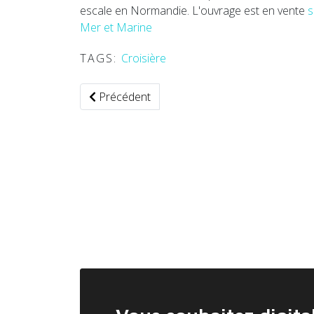
escale en Normandie. L'ouvrage est en vente
s
Mer et Marine
TAGS:
Croisière
Article précédent : Bordeaux Métropole et M
Précédent