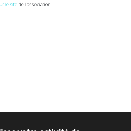
ur le site
de l'association.
armande Val-de-Garonne collaborent pour faciliter les flux de