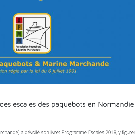
 des escales des paquebots en Normandie
nde) a dévoilé son livret Programme Escales 2018, y figurent l