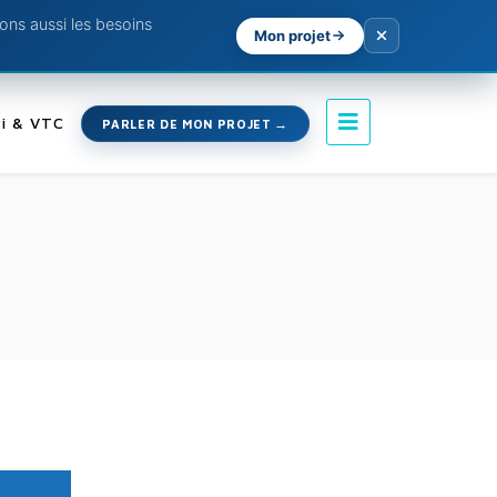
ns aussi les besoins
Mon projet
i & VTC
PARLER DE MON PROJET