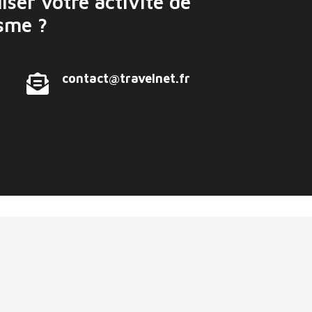
iser votre activité de
isme ?
contact@travelnet.fr